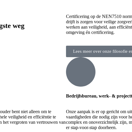
Certificering op de NEN7510 norm is
drijft is zorgen voor veilige zorgv
gste weg
werken aan veiligheid, aan efficiënt
omgeving én certificering.
Lees meer over onze filosofie 
Bedrijfsbureau, werk- & projec
houder bent niet alleen om te
Onze aanpak is er op gericht om ui
 veiligheid en efficiëntie te
vaardigheden die nodig zijn voor h
aan het vergroten van vertrouwen van
complex en onoverzichtelijk zijn, m
er stap-voor-stap doorheen.