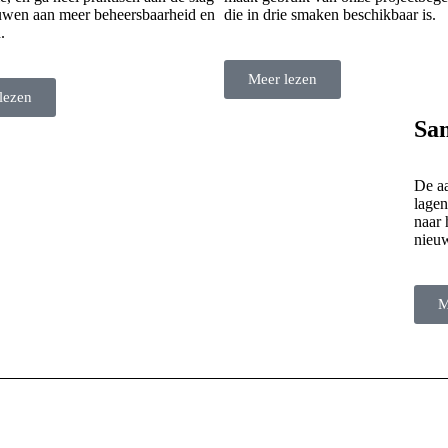
uwen aan meer beheersbaarheid en
die in drie smaken beschikbaar is.
.
Meer lezen
lezen
Sam
De aa
lagen
naar 
nieuw
M