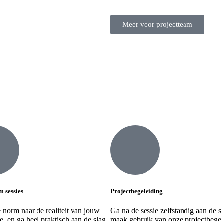
Meer voor projectteam
m sessies
Projectbegeleiding
e norm naar de realiteit van jouw
Ga na de sessie zelfstandig aan de s
ie, en ga heel praktisch aan de slag
maak gebruik van onze projectbege