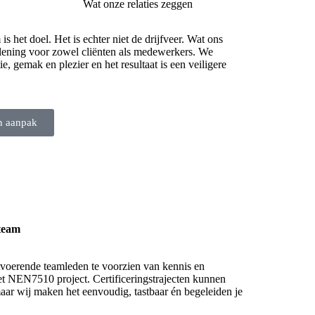
Wat onze relaties zeggen
 het doel. Het is echter niet de drijfveer. Wat ons
erlening voor zowel cliënten als medewerkers. We
ie, gemak en plezier en het resultaat is een veiligere
en aanpak
tteam
tvoerende teamleden te voorzien van kennis en
et NEN7510 project. Certificeringstrajecten kunnen
aar wij maken het eenvoudig, tastbaar én begeleiden je