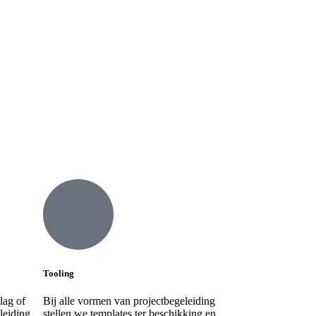
Tooling
lag of
Bij alle vormen van projectbegeleiding
leiding
stellen we templates ter beschikking en