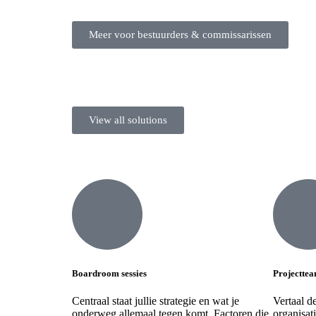
Meer voor bestuurders & commissarissen
View all solutions
Boardroom sessies
Projecttea
Centraal staat jullie strategie en wat je
Vertaal d
onderweg allemaal tegen komt. Factoren die
organisat